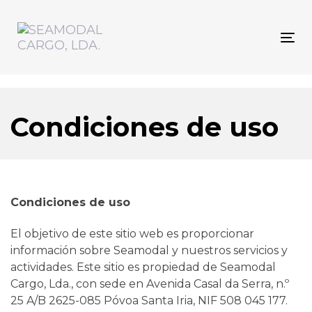
Skip
Skip
links
to
primary
To
navigation
nav
Skip
to
content
Condiciones de uso
Condiciones de uso
El objetivo de este sitio web es proporcionar
información sobre Seamodal y nuestros servicios y
actividades. Este sitio es propiedad de Seamodal
Cargo, Lda., con sede en Avenida Casal da Serra, n.º
25 A/B 2625-085 Póvoa Santa Iria, NIF 508 045 177.