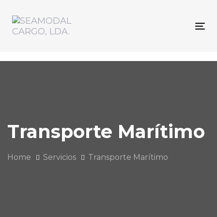
Skip
Skip
links
to
primary
To
navigation
nav
Skip
to
content
Transporte Marítimo
Home
Servicios
Transporte Marítimo